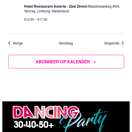
Hotel Restaurant Asteria - Zaal Zeven
Maasheseweg 80A,
Venray, Limburg, Nederland
€13,50 – €17,50
Evenementen
Evenem
Vorige
Vandaag
Volgende
ABONNEER OP KALENDER