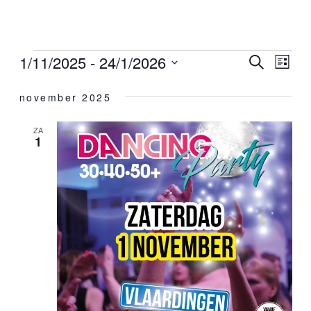
1/11/2025
 - 
24/1/2026
Eveneme
ZOEKEN
Eve
LIJST
Selecteer
wee
Zoeken
een
november 2025
datum.
nav
en
ZA
1
weergeve
navigatie