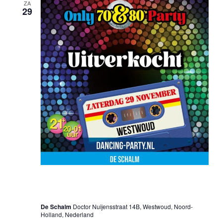
ZA
29
29 november 2025 @ 20:00 uur
-
01:00 uur
Only 70’s & 80’s Party – Westwoud
De Schalm
Doctor Nuijensstraat 14B, Westwoud, Noord-
Holland, Nederland