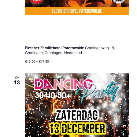
13 december 2025 @ 20:00 uur
-
01:00 uur
30•40•50+ Dancing Party – Groningen –
Kerst Editie – Christmas Party
Fletcher Familiehotel Paterswolde
Groningerweg 19,
Groningen, Groningen, Nederland
€13,50 – €17,50
ZA
13