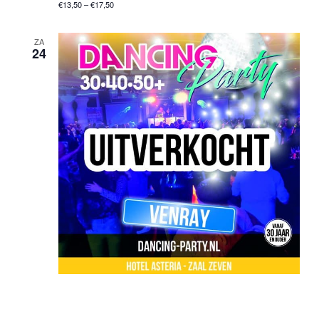
€13,50 – €17,50
ZA
24
24 januari @ 20:00 uur
-
01:00 uur
30•40•50+ Dancing Party – Venray