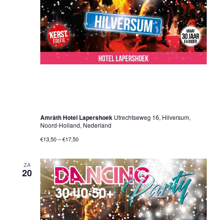
13 december 2025 @ 20:00 uur
-
01:00 uur
30•40•50+ Dancing Party – Hilversum – Kerst
Editie – Christmas Party
Amrâth Hotel Lapershoek
Utrechtseweg 16, Hilversum,
Noord-Holland, Nederland
€13,50 – €17,50
ZA
20