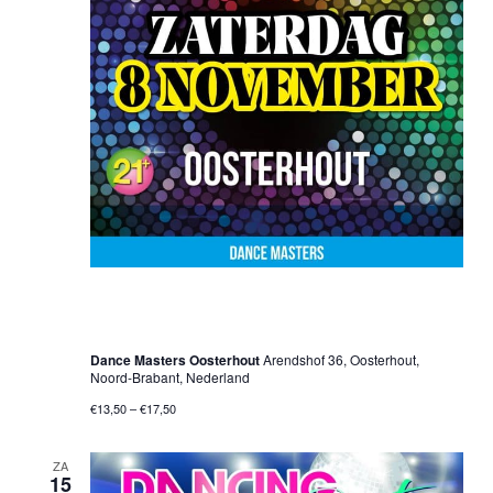
8 november 2025 @ 20:00 uur
-
01:00 uur
Only 70’s & 80’s Party – Oosterhout
Dance Masters Oosterhout
Arendshof 36, Oosterhout,
Noord-Brabant, Nederland
€13,50 – €17,50
ZA
15