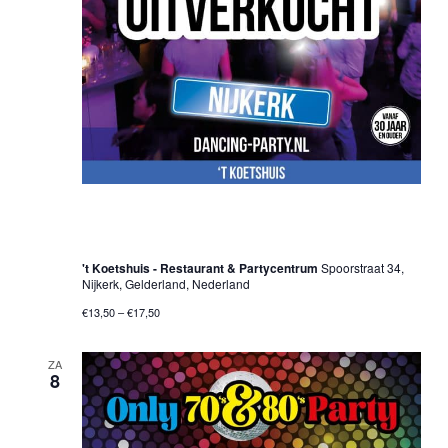
8 november 2025 @ 20:00 uur
-
01:00 uur
30•40•50+ Dancing Party – Nijkerk
't Koetshuis - Restaurant & Partycentrum
Spoorstraat 34,
Nijkerk, Gelderland, Nederland
€13,50 – €17,50
ZA
8