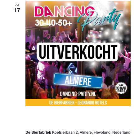
ZA
17
17 januari @ 20:00 uur
-
01:00 uur
30•40•50+ Dancing Party – Almere
De Bierfabriek
Koetsierbaan 2, Almere, Flevoland, Nederland