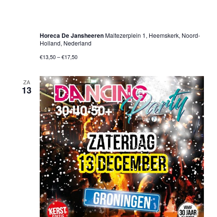
6 december 2025 @ 20:00 uur
-
01:00 uur
Only 70’s & 80’s Party – Heemskerk
Horeca De Jansheeren
Maltezerplein 1, Heemskerk, Noord-
Holland, Nederland
€13,50 – €17,50
ZA
13