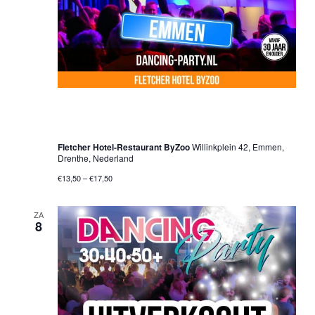
1 november 2025 @ 20:00 uur
-
01:00 uur
30•40•50+ Dancing Party – Emmen
Fletcher Hotel-Restaurant ByZoo
Willinkplein 42, Emmen,
Drenthe, Nederland
€13,50 – €17,50
ZA
8