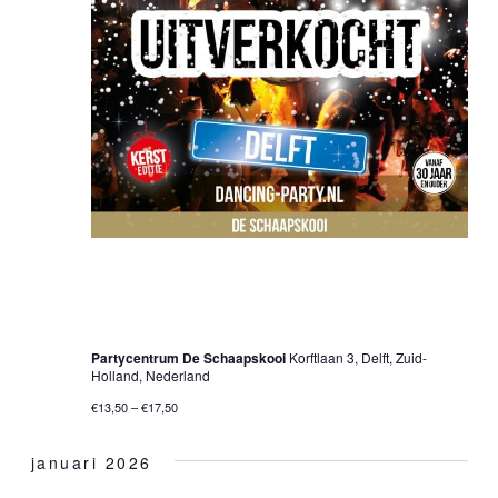
20 december 2025 @ 20:00 uur
-
01:00 uur
30•40•50+ Dancing Party – Delft – Kerst
Editie – Christmas Party
Partycentrum De Schaapskooi
Korftlaan 3, Delft, Zuid-
Holland, Nederland
€13,50 – €17,50
januari 2026