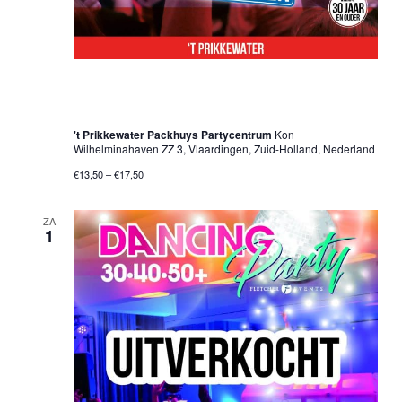
1 november 2025 @ 20:00 uur
-
01:00 uur
30•40•50+ Dancing Party – Vlaardingen
't Prikkewater Packhuys Partycentrum
Kon
Wilhelminahaven ZZ 3, Vlaardingen, Zuid-Holland, Nederland
€13,50 – €17,50
ZA
1