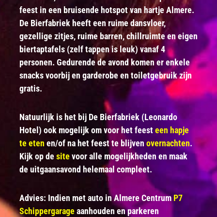
feest in een bruisende hotspot van hartje Almere.
De Bierfabriek heeft een ruime dansvloer,
gezellige zitjes, ruime barren, chillruimte en eigen
biertaptafels (zelf tappen is leuk) vanaf 4
personen. Gedurende de avond komen er enkele
snacks voorbij en garderobe en toiletgebruik zijn
gratis.
Natuurlijk is het bij De Bierfabriek (Leonardo
Hotel) ook mogelijk om voor het feest
een hapje
te eten
en/of na het feest te blijven
overnachten
.
Kijk op de
site
voor alle mogelijkheden en maak
de uitgaansavond helemaal compleet.
Advies: Indien met auto in Almere Centrum
P7
Schippergarage
aanhouden en parkeren