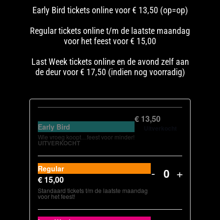
Early Bird tickets online voor € 13,50 (op=op)
Regular tickets online t/m de laatste maandag
voor het feest voor € 15,00
Last Week tickets online en de avond zelf aan
de deur voor € 17,50 (indien nog voorradig)
€
13,50
Early Bird
Uitverkocht
Wie vroeg koopt…feest voor minder!
UITVERKOCHT
VERHOOG
VERH
Regular
-
+
Hoeveelheid
AANTAL
AANTA
€
15,00
Standaard tickets t/m de laatste maandag
TICKETS
TICKE
voor het feest!
VAN
VAN
VERHOOG
VERH