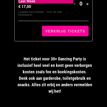
Last Week
-
+
REGULAR
REGU
Hoeveelheid
AANTAL
AANTA
€
17,50
Laatste kans tickets…voor de late
TICKETS
TICKE
beslissers!
VAN
VAN
LAST
LAST
VERKRIJG TICKETS
WEEK
WEEK
Het ticket voor 30+ Dancing Party is
inclusief heel veel en kent geen verborgen
kosten zoals fee en boekingskosten.
Denk ook aan garderobe, toiletgebruik en
snacks. Alles zit erbij en anders vermelden
wij het!