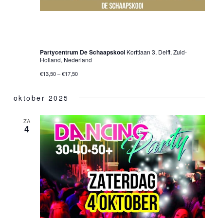
27 september 2025 @ 20:00 uur
-
01:00 uur
30•40•50+ Dancing Party – Delft
Partycentrum De Schaapskooi
Korftlaan 3, Delft, Zuid-
Holland, Nederland
€13,50 – €17,50
oktober 2025
ZA
4