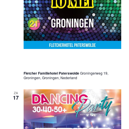
10 mei 2025 @ 20:00 uur
-
01:00 uur
Only 70’s & 80’s Party – Groningen
Fletcher Familiehotel Paterswolde
Groningerweg 19,
Groningen, Groningen, Nederland
ZA
17