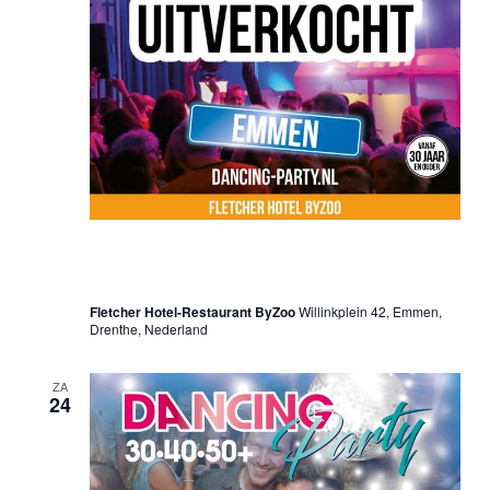
17 mei 2025 @ 20:00 uur
-
01:00 uur
30•40•50+ Dancing Party – Emmen
Fletcher Hotel-Restaurant ByZoo
Willinkplein 42, Emmen,
Drenthe, Nederland
ZA
24