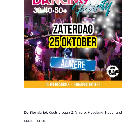
25 oktober 2025 @ 20:00 uur
-
01:00 uur
30•40•50+ Dancing Party – Almere
De Bierfabriek
Koetsierbaan 2, Almere, Flevoland, Nederland
€13,50 – €17,50