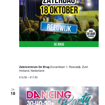
18 oktober 2025 @ 20:00 uur
-
01:00 uur
30•40•50+ Dancing Party – Reeuwijk
Zalencentrum De Brug
Dunantlaan 1, Reeuwijk, Zuid-
Holland, Nederland
€13,50 – €17,50
ZA
18