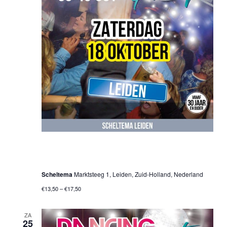
18 oktober 2025 @ 20:00 uur
-
01:00 uur
30•40•50+ Dancing Party – Leiden
Scheltema
Marktsteeg 1, Leiden, Zuid-Holland, Nederland
€13,50 – €17,50
ZA
25