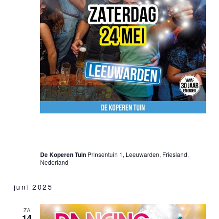
24 mei 2025 @ 20:00 uur
-
01:00 uur
30•40•50+ Dancing Party – Leeuwarden
De Koperen Tuin
Prinsentuin 1, Leeuwarden, Friesland,
Nederland
juni 2025
ZA
14