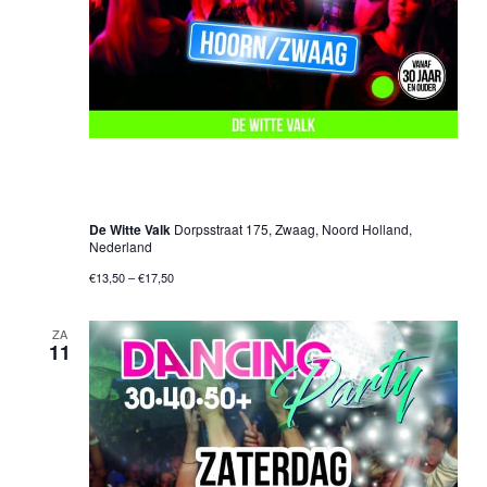
4 oktober 2025 @ 20:00 uur
-
01:00 uur
30•40•50+ Dancing Party – Hoorn/Zwaag
De Witte Valk
Dorpsstraat 175, Zwaag, Noord Holland,
Nederland
€13,50 – €17,50
ZA
11