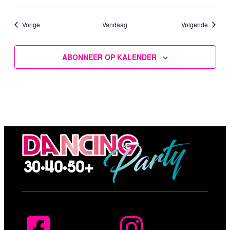
Evenementen
Evenem
Vorige
Vandaag
Volgende
ABONNEER OP KALENDER