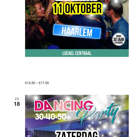
11 oktober 2025 @ 20:00 uur
-
01:00 uur
30•40•50+ Dancing Party – Haarlem
€13,50 – €17,50
ZA
18