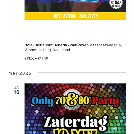
12 april 2025 @ 20:00 uur
-
01:00 uur
30•40•50+ Dancing Party – Venray
Hotel Restaurant Asteria - Zaal Zeven
Maasheseweg 80A,
Venray, Limburg, Nederland
€13,50 – €17,50
mei 2025
ZA
10