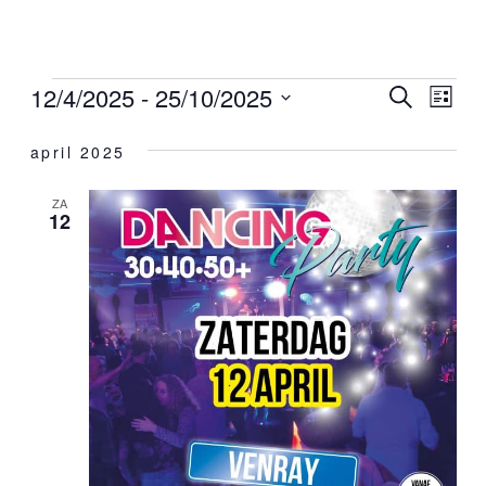
12/4/2025
 - 
25/10/2025
Eveneme
ZOEKEN
Eve
LIJST
Selecteer
wee
Zoeken
een
april 2025
datum.
nav
en
ZA
12
weergeve
navigatie