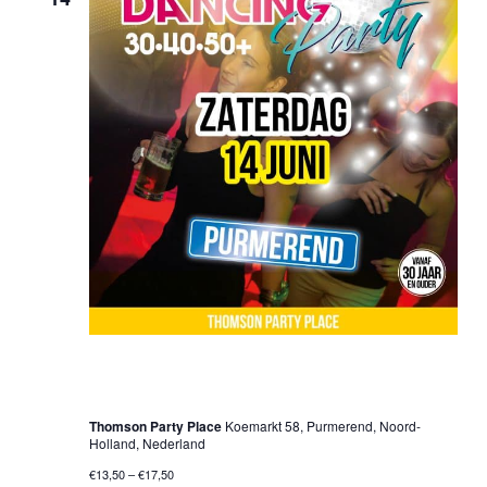
14 juni 2025 @ 20:00 uur
-
01:00 uur
30•40•50+ Dancing Party – Purmerend
Thomson Party Place
Koemarkt 58, Purmerend, Noord-
Holland, Nederland
€13,50 – €17,50