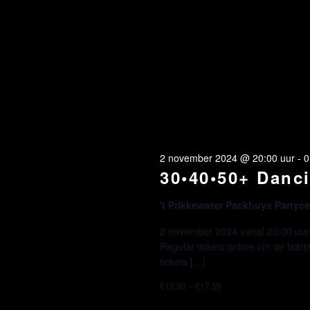
2 november 2024 @ 20:00 uur
-
0
30•40•50+ Danci
't Prikkewater Packhuys Party
2 november 2024 vanaf 20:00 uur E
Regular tickets online t/m de laa
tickets […]
€13,50 – €17,50