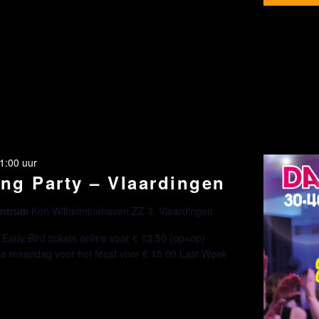
1:00 uur
ng Party – Vlaardingen
centrum
Kon Wilhelminahaven ZZ 3, Vlaardingen
arly Bird tickets online voor € 13,50 (op=op)
tste maandag voor het feest voor € 15,00 Last Week