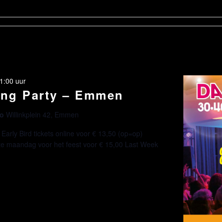
1:00 uur
ing Party – Emmen
oo
Willinkplein 42, Emmen
arly Bird tickets online voor € 13,50 (op=op)
tste maandag voor het feest voor € 15,00 Last Week