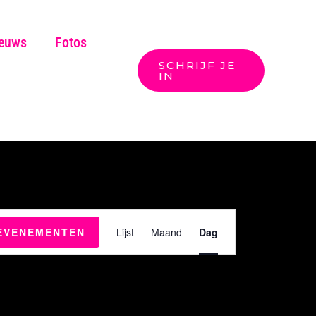
euws
Fotos
SCHRIJF JE
Zoeken
IN
Evenement
EVENEMENTEN
Lijst
Maand
Dag
weergaven
navigatie