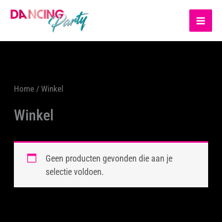
Ga
MA
naar
ME
de
inhoud
Home
/ Winkel
Winkel
Geen producten gevonden die aan je
selectie voldoen.