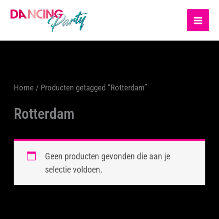
Ga
MA
naar
ME
de
inhoud
Home
/ Producten getagged “Rotterdam”
Rotterdam
Geen producten gevonden die aan je
selectie voldoen.