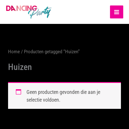
Ga
MA
naar
ME
de
inhoud
Home
/ Producten getagged “Huizen”
Huizen
Geen producten gevonden die aan je
selectie voldoen.