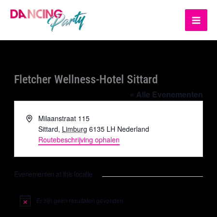
Ga
MA
naar
ME
de
inhoud
Fletcher Wellness-Hotel Sittard
« Alle Evenementen
Adres
Milaanstraat 115
Sittard
,
Limburg
6135 LH
Nederland
Routebeschrijving ophalen
Evenementen at this locatie
Er zijn geen resultaten gevonden.
Bericht