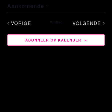
Aankomende
Selecteer
een
VORIGE
Vandaag
VOLGENDE
datum.
EVENEMENTEN
EVENEME
ABONNEER OP KALENDER