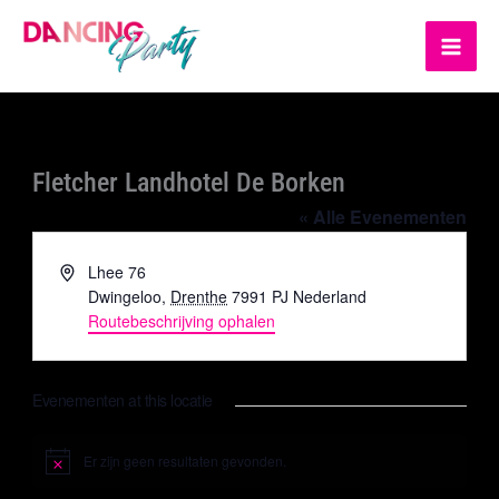
Ga
MA
naar
ME
de
inhoud
Fletcher Landhotel De Borken
« Alle Evenementen
Adres
Lhee 76
Dwingeloo
,
Drenthe
7991 PJ
Nederland
Routebeschrijving ophalen
Evenementen at this locatie
Er zijn geen resultaten gevonden.
Bericht