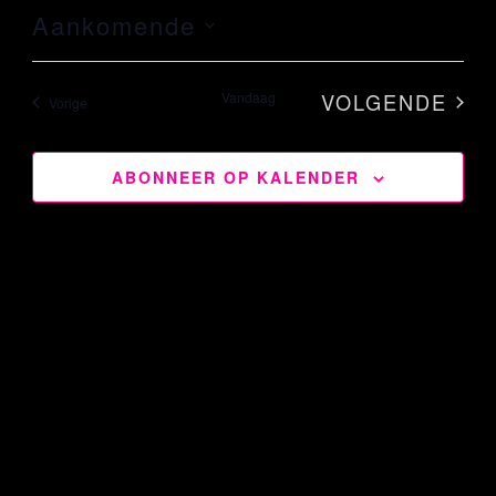
Aankomende
Selecteer
een
Vandaag
VOLGENDE
Evenementen
Vorige
datum.
EVENEME
ABONNEER OP KALENDER