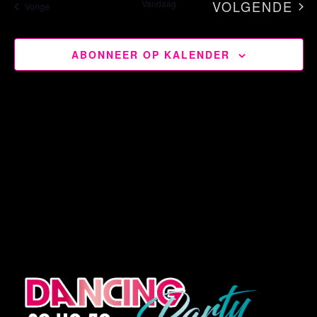
Vandaag
VOLGENDE
Evenementen
Vorige
datum.
EVENEM
ABONNEER OP KALENDER