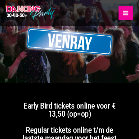
Ga
MA
naar
ME
de
inhoud
Early Bird tickets online voor €
13,50 (op=op)
Regular tickets online t/m de
laatste maandag voor het feest