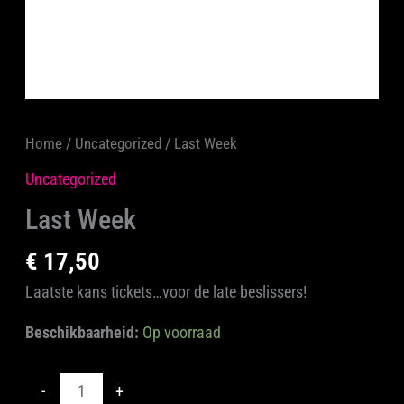
Home
/
Uncategorized
/ Last Week
Uncategorized
Last Week
€
17,50
Laatste kans tickets…voor de late beslissers!
Beschikbaarheid:
Op voorraad
-
+