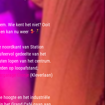
em. Wie kent het niet? Ooit
g en kan nu weer
e noordkant van Station
feervol gedeelte van het
ten lopen van het centrum.
eden op loopafstand;
ergarage Cronje
(Kleverlaan)
 hoogte en het industriële
 in het Grand Café gaan aan