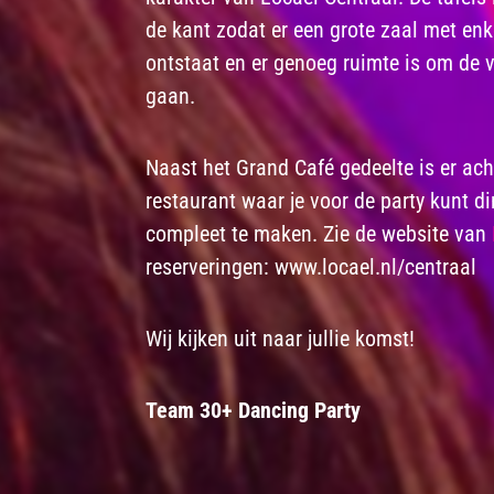
de kant zodat er een grote zaal met enke
ontstaat en er genoeg ruimte is om de v
gaan.
Naast het Grand Café gedeelte is er ach
restaurant waar je voor de party kunt d
compleet te maken. Zie de website van
reserveringen: www.locael.nl/centraal
Wij kijken uit naar jullie komst!
Team 30+ Dancing Party