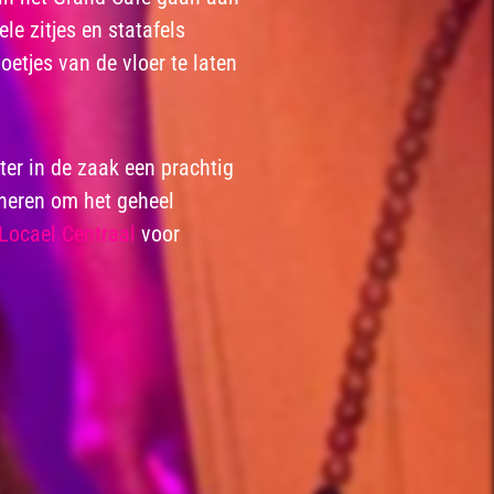
le zitjes en statafels
oetjes van de vloer te laten
ter in de zaak een prachtig
ineren om het geheel
Locael Centraal
voor