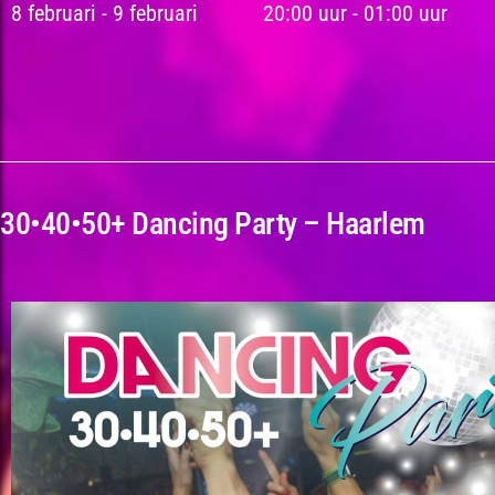
8 februari
-
9 februari
20:00 uur
-
01:00 uur
30•40•50+ Dancing Party – Haarlem