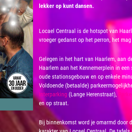
lekker op kunt dansen.
Locael Centraal is de hotspot van Haarl
vroeger gedanst op het perron, het ma
Gelegen in het hart van Haarlem, aan d
Haarlem aan het Kennemerplein in een s
oude stationsgebouw en op enkele minu
Voldoende (betaalde) parkeermogelijkh
Interparking
(Lange Herenstraat),
Parke
en op straat.
Bij binnenkomst word je omarmd door de
karakter van Locael Centraal. De tafels