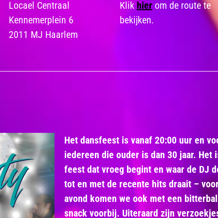
Locael Centraal
Klik
hier
om de route te
Kennemerplein 6
bekijken.
2011 MJ Haarlem
Het dansfeest is vanaf 20:00 uur en vo
iedereen die ouder is dan 30 jaar. Het 
feest dat vroeg begint en waar de DJ de
tot en met de recente hits draait – vo
avond komen we ook met een bitterbal
snack voorbij. Uiteraard zijn verzoekj